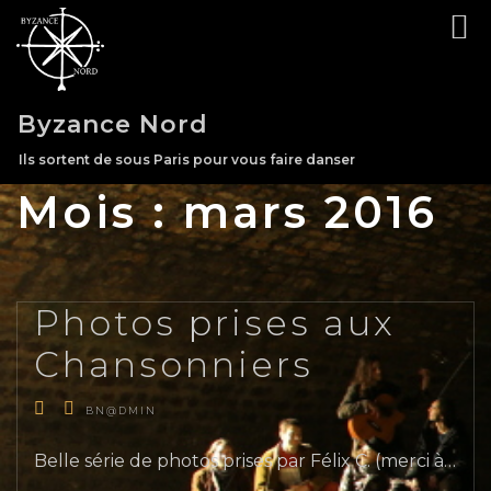
Skip
to
content
Byzance Nord
Ils sortent de sous Paris pour vous faire danser
Mois :
mars 2016
Photos prises aux
Chansonniers
BN@DMIN
Belle série de photos prises par Félix C. (merci à…