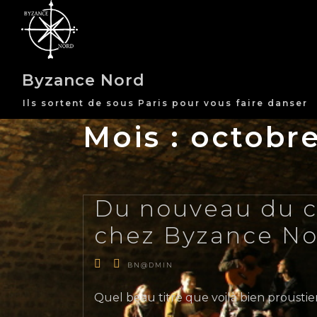
Skip
to
content
Byzance Nord
Ils sortent de sous Paris pour vous faire danser
Mois :
octobre
Du nouveau du c
chez Byzance No
BN@DMIN
Quel beau titre que voilà bien proustie