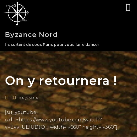
Skip
to
content
Byzance Nord
Ils sortent de sous Paris pour vous faire danser
On y retournera !
BN@DMIN
[su_youtube
url= »https://www.youtube.com/watch?
v=Evv_UElUDtQ » width= »660″ height= »360″]